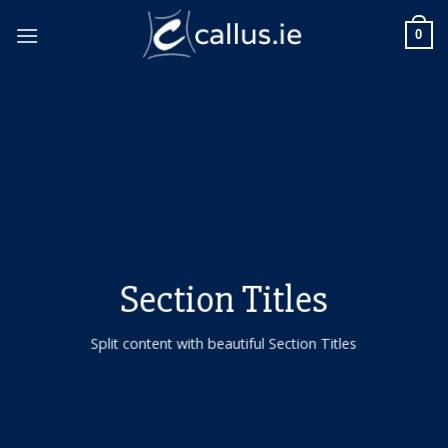
Skip
to
0
content
Section Titles
Split content with beautiful Section Titles